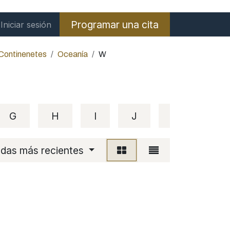
Programar una cita
Iniciar sesión
 Continenetes
Oceanía
W
G
H
I
J
K
L
adas más recientes