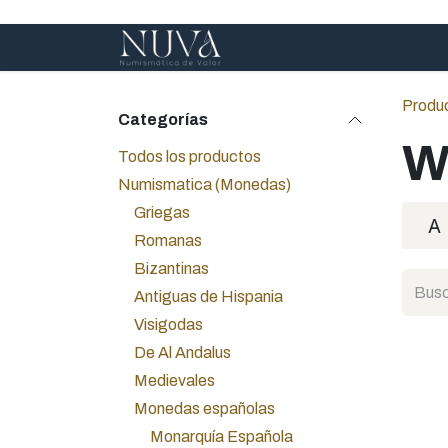
Ir al contenido
Inicio
Servicios
A
Produ
Categorías
Todos los productos
Numismatica (Monedas)
Griegas
A
Romanas
Bizantinas
Antiguas de Hispania
Visigodas
De Al Andalus
Medievales
Monedas españolas
Monarquía Española