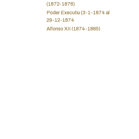
(1872-1876)
Poder Executiu (3-1-1874 al
29-12-1874
Alfonso XII (1874-1885)
Alfonso XIII (1885-1931)
II Republica (1931-1936)
Guerra Civil (1936-1939)
Union Catalanista (1891-
1936)
Sobre nosotros
Estado Español (Franco)
Política de privac
1936-1975
Servicios Jurídico
Inicio
Estat Espanyol (Carteres)
Juan Carlos I (1975-2014)
Teléfono: +34 93
Juan Carlos I Carteras
Correo electrónic
Felipe VI ( Desde 2014)
Dirección: Calle 
Monedas locales y cooperativas
Barcelona