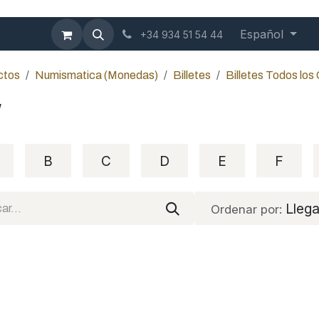
mbición
Contáctenos
Blog
Español
+34 934 51 54 44
ctos
Numismatica (Monedas)
Billetes
Billetes Todos los
W
B
C
D
E
F
Lleg
Ordenar por: