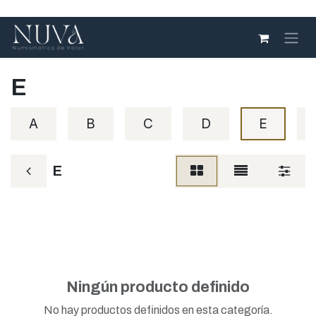
Ir al contenido
E
A
B
C
D
E
E
Ningún producto definido
No hay productos definidos en esta categoría.