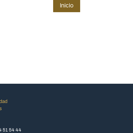
Inicio
idad
s
4 51 54 44