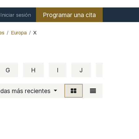
Programar una cita
Iniciar sesión
es
Europa
X
G
H
I
J
K
L
adas más recientes