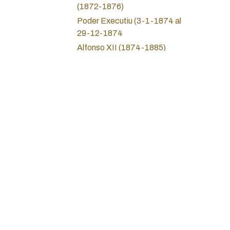
(1872-1876)
Poder Executiu (3-1-1874 al
29-12-1874
Alfonso XII (1874-1885)
Alfonso XIII (1885-1931)
II Republica (1931-1936)
Guerra Civil (1936-1939)
Union Catalanista (1891-
1936)
Sobre nosotros
Estado Español (Franco)
Política de privac
1936-1975
Servicios Jurídico
Inicio
Estat Espanyol (Carteres)
Juan Carlos I (1975-2014)
Teléfono: +34 93
Juan Carlos I Carteras
Correo electrónic
Felipe VI ( Desde 2014)
Dirección: Calle 
Monedas locales y cooperativas
Barcelona