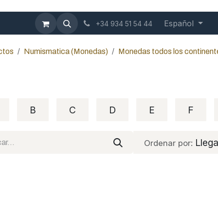
mbición
Contáctenos
Blog
Español
+34 934 51 54 44
ctos
Numismatica (Monedas)
Monedas todos los continent
B
C
D
E
F
Lleg
Ordenar por: