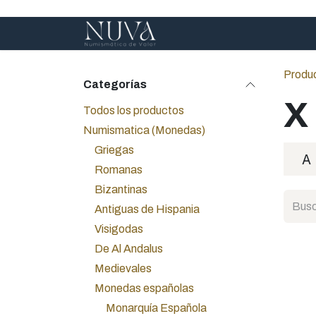
Ir al contenido
Inicio
Servicios
A
Produ
Categorías
X
Todos los productos
Numismatica (Monedas)
Griegas
A
Romanas
Bizantinas
Antiguas de Hispania
Visigodas
De Al Andalus
Medievales
Monedas españolas
Monarquía Española