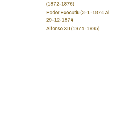
(1872-1876)
Poder Executiu (3-1-1874 al
29-12-1874
Alfonso XII (1874-1885)
Alfonso XIII (1885-1931)
II Republica (1931-1936)
Guerra Civil (1936-1939)
Union Catalanista (1891-
1936)
Sobre nosotros
Estado Español (Franco)
Política de privac
1936-1975
Servicios Jurídico
Inicio
Estat Espanyol (Carteres)
Juan Carlos I (1975-2014)
Teléfono: +34 93
Juan Carlos I Carteras
Correo electrónic
Felipe VI ( Desde 2014)
Dirección: Calle 
Monedas locales y cooperativas
Barcelona