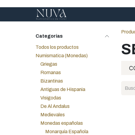
Ir al contenido
Inicio
Servicios
A
Produ
Categorías
S
Todos los productos
Numismatica (Monedas)
Griegas
C
Romanas
Bizantinas
Antiguas de Hispania
Visigodas
De Al Andalus
Medievales
Monedas españolas
Monarquía Española