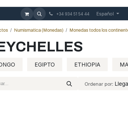
mbición
Contáctenos
Blog
Español
+34 934 51 54 44
ctos
Numismatica (Monedas)
Monedas todos los continent
EYCHELLES
ONGO
EGIPTO
ETHIOPIA
MA
Lleg
Ordenar por: