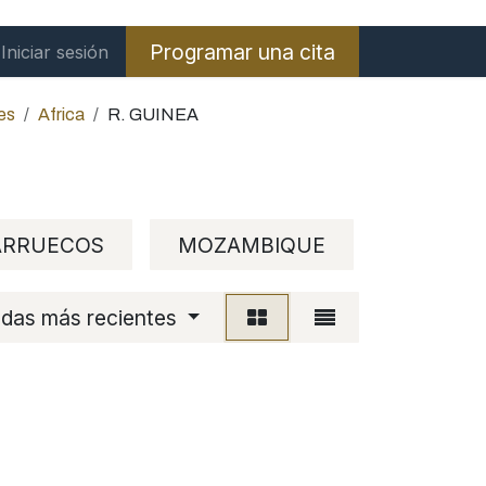
Programar una cita
Iniciar sesión
es
Africa
R. GUINEA
RRUECOS
MOZAMBIQUE
R. GUIN
adas más recientes