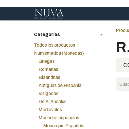
Ir al contenido
Inicio
Servicios
A
Produ
Categorías
R
Todos los productos
Numismatica (Monedas)
Griegas
C
Romanas
Bizantinas
Antiguas de Hispania
Visigodas
De Al Andalus
Medievales
Monedas españolas
Monarquía Española