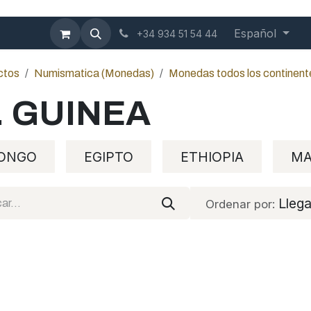
mbición
Contáctenos
Blog
Español
+34 934 51 54 44
ctos
Numismatica (Monedas)
Monedas todos los continent
. GUINEA
ONGO
EGIPTO
ETHIOPIA
MA
Lleg
Ordenar por: