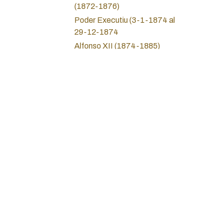
(1872-1876)
Poder Executiu (3-1-1874 al
29-12-1874
Alfonso XII (1874-1885)
Alfonso XIII (1885-1931)
II Republica (1931-1936)
Guerra Civil (1936-1939)
Union Catalanista (1891-
1936)
Sobre nosotros
Estado Español (Franco)
Política de privac
1936-1975
Servicios Jurídico
Inicio
Estat Espanyol (Carteres)
Juan Carlos I (1975-2014)
Teléfono: +34 93
Juan Carlos I Carteras
Correo electrónic
Felipe VI ( Desde 2014)
Dirección: Calle 
Monedas locales y cooperativas
Barcelona