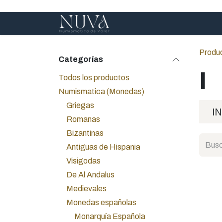
Ir al contenido
Inicio
Servicios
A
Produ
Categorías
I
Todos los productos
Numismatica (Monedas)
Griegas
I
Romanas
Bizantinas
Antiguas de Hispania
Visigodas
De Al Andalus
Medievales
Monedas españolas
Monarquía Española