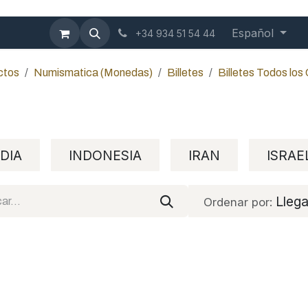
mbición
Contáctenos
Blog
Español
+34 934 51 54 44
ctos
Numismatica (Monedas)
Billetes
Billetes Todos los
NDIA
INDONESIA
IRAN
ISRAE
Lleg
Ordenar por: