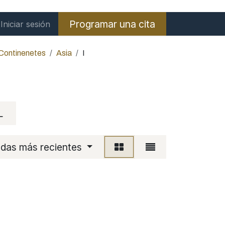
Programar una cita
Iniciar sesión
 Continenetes
Asia
I
L
adas más recientes