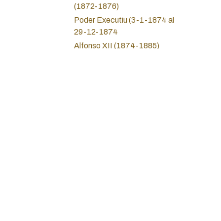
(1872-1876)
Poder Executiu (3-1-1874 al
29-12-1874
Alfonso XII (1874-1885)
Alfonso XIII (1885-1931)
II Republica (1931-1936)
Guerra Civil (1936-1939)
Union Catalanista (1891-
1936)
Sobre nosotros
Estado Español (Franco)
Política de privac
1936-1975
Servicios Jurídico
Inicio
Estat Espanyol (Carteres)
Juan Carlos I (1975-2014)
Teléfono: +34 93
Juan Carlos I Carteras
Correo electrónic
Felipe VI ( Desde 2014)
Dirección: Calle 
Monedas locales y cooperativas
Barcelona