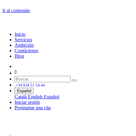
Ir al contenido
Inicio
Servicios
Ambición
Contáctenos
Blog
0
+34 934 51 54 44
Español
Català
English
Español
Iniciar sesión
Programar una cita