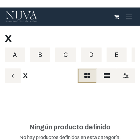
Ir al contenido
X
A
B
C
D
E
X
Ningún producto definido
No hay productos definidos en esta categoría.