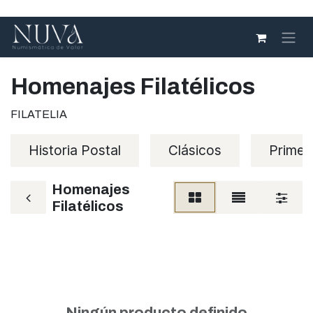
Ir al contenido
Homenajes Filatélicos
FILATELIA
Historia Postal
Clásicos
Primer
Homenajes
Filatélicos
Ningún producto definido