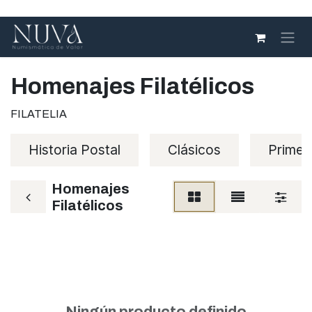
Ir al contenido
Homenajes Filatélicos
FILATELIA
Historia Postal
Clásicos
Primer
Homenajes
Filatélicos
Ningún producto definido